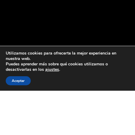
Utilizamos cookies para ofrecerte la mejor experiencia en
nuestra web.
Puedes aprender más sobre qué cookies utilizamos o
desactivarlas en los
ajustes
.
Aceptar
Scroll
abajo
para
Instagram
/
Facebook
/
YouTube
/
X
ver
el
contenido